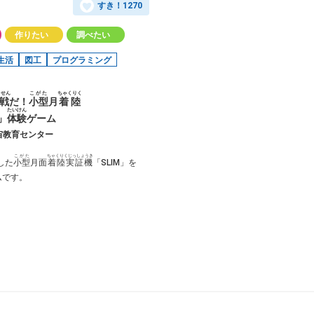
すき！
1270
作りたい
調べたい
生活
図工
プログラミング
うせん
こがた
ちゃくりく
戦
だ！
小型
月
着陸
たいけん
」
体験
ゲーム
宇宙教育センター
こがた
ちゃくりくじっしょうき
した
小型
月面
着陸実証機
「SLIM」を
ムです。