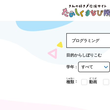
目的からしぼりこむ
学年：
しゅるい
どうが
：
種類
動画