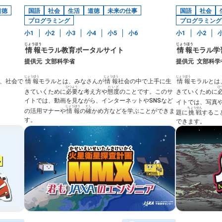
道徳
国語
社会
生活
道徳
未来の仕事
国語
社会
プログラミング
プログラミング
小1
小2
小3
小4
小5
小6
小1
小2
じょうほう
じょうほう
情報
モラル教育ポータルサイト
情報
モラル学
提供元
文部科学省
提供元
文部科学
じょうほう
じょうほう
じょうほう
、社会で
情報
モラルとは、みなさんが
情報
社会の中で上手に生
情報
モラルとは
ひつよう
たいど
ひ
きていくために
必要
な考え方や
態度
のことです。このサ
きていくために
イトでは、動画を見ながら、インターネットやSNSなど
イトでは、写真
じょうほう
たし
ちょうせん
の活用マナーや
情報
の
確
かめ方などを学ぶことができま
題に
挑戦
するこ
す。
できます。