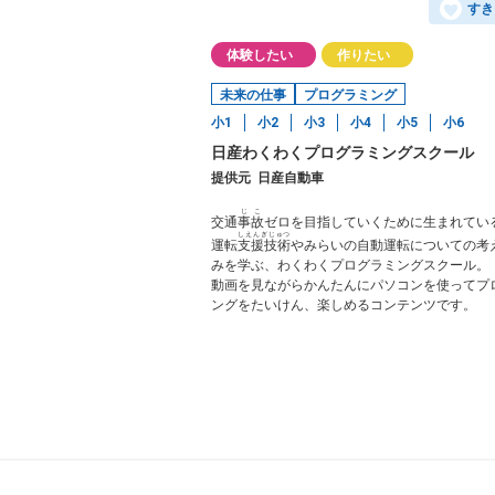
すき
体験したい
作りたい
未来の仕事
プログラミング
小1
小2
小3
小4
小5
小6
日産わくわくプログラミングスクール
提供元
日産自動車
じこ
交通
事故
ゼロを目指していくために生まれてい
しえんぎじゅつ
運転
支援技術
やみらいの自動運転についての考
みを学ぶ、わくわくプログラミングスクール。
動画を見ながらかんたんにパソコンを使ってプ
ングをたいけん、楽しめるコンテンツです。