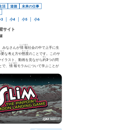
生活
道徳
未来の仕事
小3
小4
小5
小6
習サイト
省
じょうほう
、みなさんが
情報
社会の中で上手に生
つよう
たいど
必要
な考え方や
態度
のことです。このサ
やく
やイラスト、動画を見ながら
約
3つの問
じょうほう
とで、
情報
モラルについて学ぶことが