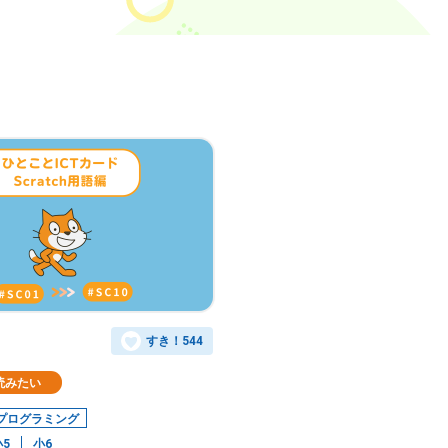
すき！
544
読みたい
プログラミング
小5
小6