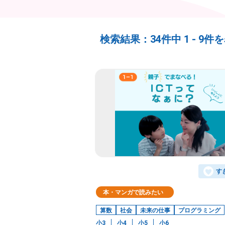
検索結果：
34件中
1 -
9件
す
本・マンガで読みたい
算数
社会
未来の仕事
プログラミング
小3
小4
小5
小6