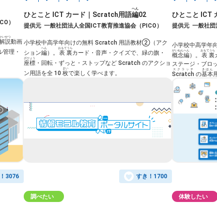
へん
ひとこと ICT カード｜Scratch用語
編
02
ひとこと ICT
CO）
提供元
一般社団法人全国ICT教育推進協会（PICO）
提供元
一般社団
かいせつ
解説
動画
小学校中高学年向けの無料 Scratch 用語教材②（アク
小学校中高学年向け
へん
おもてうら
ル管理・
がいねん
へん
おもてうら
ション
編
）。
表裏
カード・音声・クイズで、緑の旗・
概念
編
）。
表裏
ざひょう
座標
・回転・ずっと・ストップなど Scratch のアクショ
ステージ・ブロ
まい
スクラッチ
きほん
ン用語を全 10
枚
で楽しく学べます。
Scratch
の
基本
！
3076
すき！
1700
調べたい
体験したい