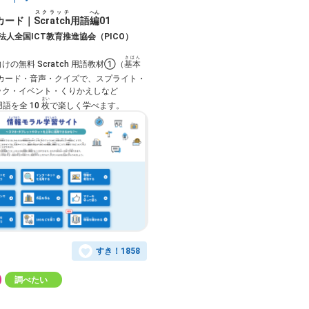
スクラッチ
へん
 カード｜
Scratch
用語
編
01
法人全国ICT教育推進協会（PICO）
きほん
の無料 Scratch 用語教材①（
基本
カード・音声・クイズで、スプライト・
ック・イベント・くりかえしなど
まい
用語を全 10
枚
で楽しく学べます。
すき！
1858
調べたい