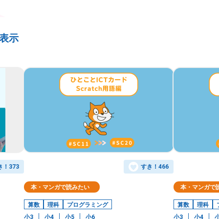
を表示
き！
373
すき！
466
本・マンガで読みたい
本・マンガで
算数
理科
プログラミング
算数
理科
小3
小4
小5
小6
小3
小4