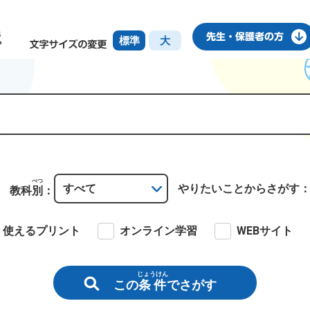
標準
大
べつ
やりたいこと
からさがす
教科
別
：
使えるプリント
オンライン学習
WEBサイト
じょうけん
この
条件
でさがす