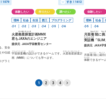
！
1079
すき！
1612
体験したい
作りたい
調べたい
体験したい
理科
社会
生活
図工
プログラミング
理科
社会
小1
小2
小3
小4
小5
小6
小5
小6
えいせい
たんさ
ちゃくりく
ちょ
火星
衛星
探査
計画MMX
月面
着陸
に
挑
じっしょうき
君もJAXAのエンジニア
実証機
「SLIM
提供元
JAXA宇宙教育センター
提供元
JAXA
る、安全
うちゅうたんさき
せっけい
かせいえいせいたんさ
えや仕組
ちゃくりく
せいこう
宇宙探査機
の
設計
ができるゲームです。
火星衛星探査
計
月面
着陸
に
成功
画（MMX）についても学べます。
たいけん
体験
できるゲー
ログラミ
1
2
3
4