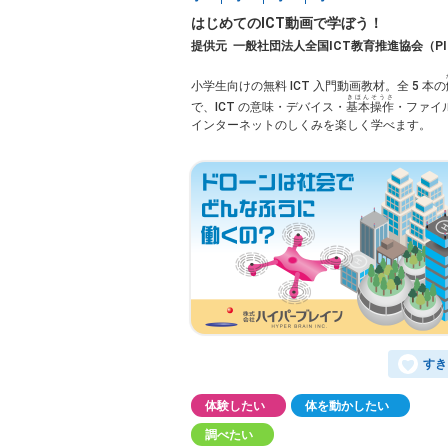
はじめてのICT動画で学ぼう！
提供元
一般社団法人全国ICT教育推進協会（PI
小学生向けの無料 ICT 入門動画教材。全 5 本の
きほんそうさ
で、ICT の意味・デバイス・
基本操作
・ファイ
インターネットのしくみを楽しく学べます。
すき
体験したい
体を動かしたい
調べたい