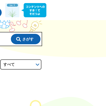
さがす
：