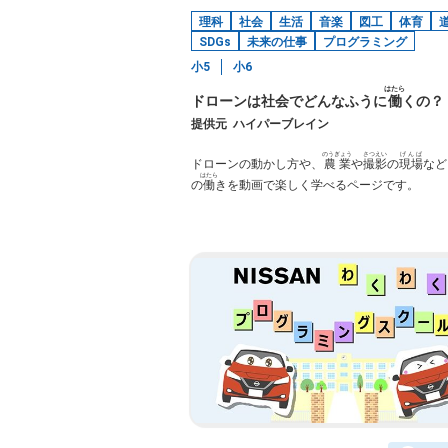
理科
社会
生活
音楽
図工
体育
SDGs
未来の仕事
プログラミング
小5
小6
はたら
ドローンは社会でどんなふうに
働
くの？
提供元
ハイパーブレイン
のうぎょう
さつえい
げんば
ドローンの動かし方や、
農業
や
撮影
の
現場
など
はたら
の
働
きを動画で楽しく学べるページです。