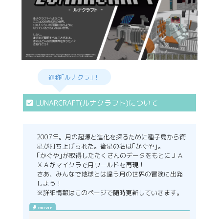
分科会 年次
会合
APRSAFポス
ターコンテ
スト
APRSAF教員
セミナー
通称｢ルナクラ｣！
ISEB（国際
宇宙教育会
議）
LUNARCRAFT(ルナクラフト)について
ISEB学生派
遣プログラ
ム
2007年。月の起源と進化を探るために種子島から衛
星が打ち上げられた。衛星の名は｢かぐや｣。
｢かぐや｣が取得したたくさんのデータをもとにＪＡ
ＸＡがマイクラで月ワールドを再現！
さあ、みんなで地球とは違う月の世界の冒険に出発
しよう！
※詳細情報はこのページで随時更新していきます。