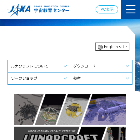
JAXAアカデ
ミー
PC表示
JAXA エアロ
スペースス
クール
宇宙教育情報
の発信
宇宙を活用
English site
した教育実
践例
体験的学習機
ルナクラフトについて
ダウンロード
会の提供（国
際）
ワークショップ
参考
APRSAF（ア
ジア太平洋
地域宇宙機
関会議）宇
宙教育 for
All 分科会
APRSAF宇宙
教育 for All