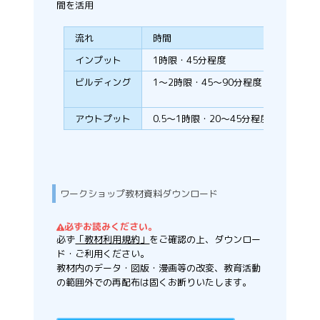
間を活用
流れ
時間
内容
インプット
1時限・45分程度
ワーク
ビルディング
1～2時限・45～90分程度
クラス
ミッ
アウトプット
0.5～1時限・20～45分程度
チーム
ワークショップ教材資料ダウンロード
必ずお読みください。
必ず
「教材利用規約」
をご確認の上、ダウンロー
ド・ご利用ください。
教材内のデータ・図版・漫画等の改変、教育活動
の範囲外での再配布は固くお断りいたします。