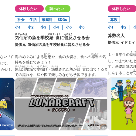
体験したい
調べたい
体験したい
社会
生活
家庭科
SDGs
算数
小1
小2
小3
小4
小5
小6
小1
小2
けせんぬま
きゅうしょく
ふきゅう
算数名人
気仙沼
の魚を学校
給食
に
普及
させる会
提供元
イドミィ
提供元
気仙沼の魚を学校給食に普及させる会
きそ
おんけい
かんしゃ
１～６年生の
基
ない「白
海のめぐみによる
恩恵
や、食の大切さ、食への
感謝
の気
し、つまづいた
持ちを感じてみよう！
じて、
す。基礎計算の
けせんぬまちいき
みずあげ
ぎょかく
きゅうしょく
気仙沼地域
で
水揚げ
・
漁獲
された魚が
給食
に出てくるま
うかいし
か
にんすることが
での流れを、絵や図で楽しみながら学習できます。