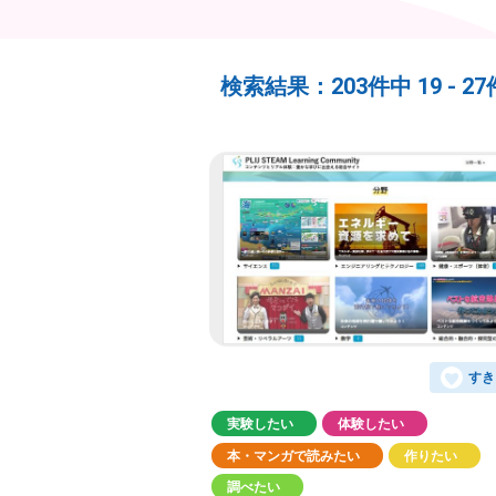
検索結果：
203件中
19 -
2
すき
実験したい
体験したい
本・マンガで読みたい
作りたい
調べたい