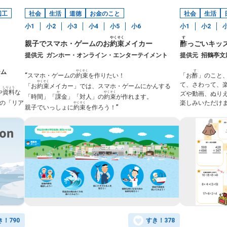
図工
社会
生活
道徳
お金のこと
社会
生活
小1
小2
小3
小4
小5
小6
小1
小2
やくそく
す
親子でスマホ・ゲームのお
約束
メイカー
酢
っごいキッ
提供元
ガンホー・オンライン・エンターテイメント
提供元
招鶴亭文
ーム
やくそく
す
“スマホ・ゲームの
約束
を作りたい！
「お
酢
」のこと
やくそく
て、さわって、
「お
約束
メイカー」では、スマホ・ゲームにかんする
しりょう
や
資料
な
か
やくそく
ズや動画、ぬり
「時間」「
課
金」「対人」の
約束
が作れます。
の「リア
楽しみいただけ
やくそく
親子でいっしょに
約束
を作ろう！”
き！
790
すき！
378