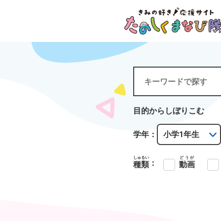
目的からしぼりこむ
学年：
しゅるい
どうが
：
種類
動画