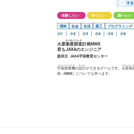
すき
体験したい
作りたい
調べたい
理科
社会
生活
図工
プログラミング
小1
小2
小3
小4
小5
小6
えいせい
たんさ
火星
衛星
探査
計画MMX
君もJAXAのエンジニア
提供元
JAXA宇宙教育センター
うちゅうたんさき
せっけい
かせいえい
宇宙探査機
の
設計
ができるゲームです。
火星衛
画（MMX）についても学べます。