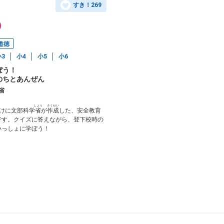
すき！
269
道徳
小3
小4
小5
小6
ぼう！
のちとあんぜん
省
しょう
さくせい
向けに文部科学
省
が
作成
した、安全教育
です。クイズに答えながら、登下校時の
いっしょに学ぼう！