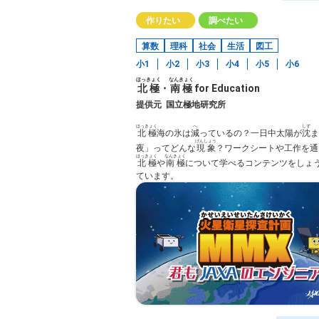
作りたい
調べたい
算数
理科
社会
生活
図工
小1
小2
小3
小4
小5
小6
ほっきょく
なんきょく
北極
・
南極
for Education
提供元
国立極地研究所
ほっきょく
へ
しず
北極
海の氷は
減
っているの？一日中太陽が
沈
ま
げんしょう
夜」ってどんな
現象
？ワークシートや工作を通
ほっきょく
なんきょく
北極
や
南極
について学べるコンテンツをしょ
ています。