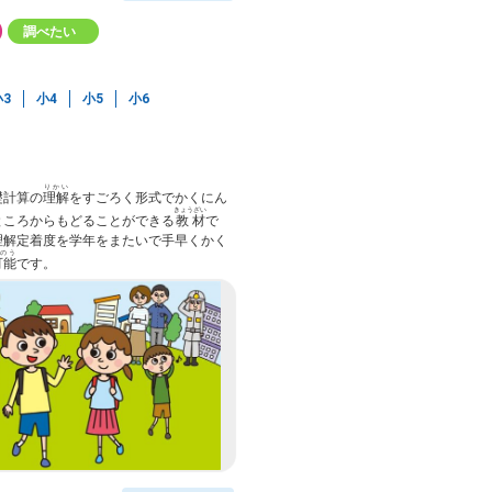
調べたい
小3
小4
小5
小6
りかい
礎
計算の
理解
をすごろく形式でかくにん
きょうざい
ところからもどることができる
教材
で
理解定着度を学年をまたいで手早くかく
のう
可能
です。