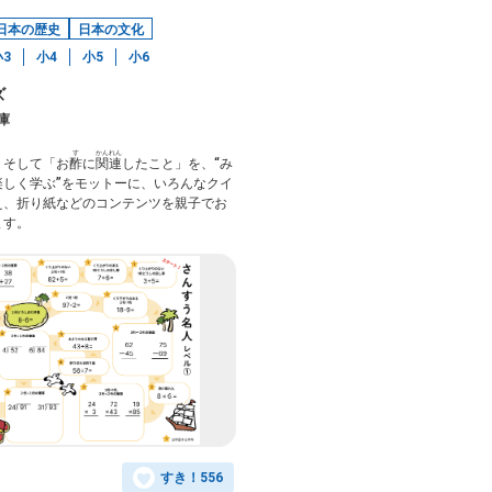
日本の歴史
日本の文化
小3
小4
小5
小6
ズ
庫
す
かんれん
、そして「お
酢
に
関連
したこと」を、“み
楽しく学ぶ”をモットーに、いろんなクイ
え、折り紙などのコンテンツを親子でお
ます。
すき！
556