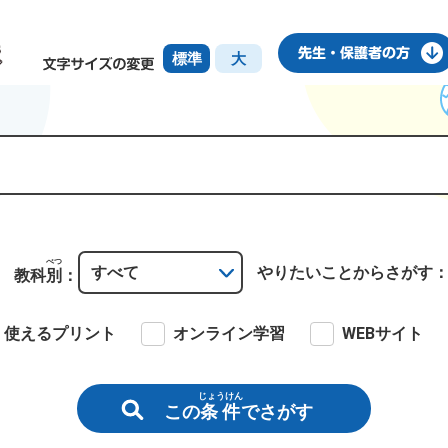
標準
大
べつ
やりたいこと
からさがす
教科
別
：
使えるプリント
オンライン学習
WEBサイト
じょうけん
この
条件
でさがす