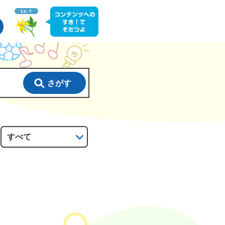
さがす
：