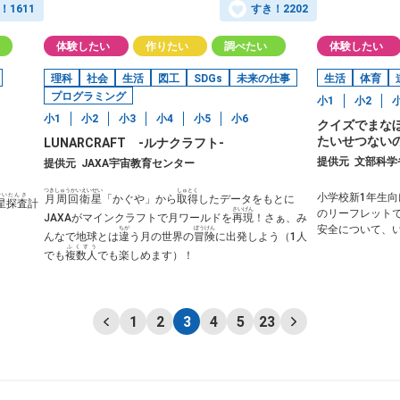
！
1611
すき！
2202
体験したい
作りたい
調べたい
体験したい
理科
社会
生活
図工
SDGs
未来の仕事
生活
体育
プログラミング
小1
小2
小1
小2
小3
小4
小5
小6
クイズでまな
たいせつない
LUNARCRAFT -ルナクラフト-
提供元
文部科学
提供元
JAXA宇宙教育センター
つきしゅうかいえいせい
しゅとく
せいたんさ
小学校新1年生
月周回衛星
「かぐや」から
取得
したデータをもとに
星探査
計
さいげん
のリーフレット
JAXAがマインクラフトで月ワールドを
再現
！さぁ、み
安全について、
ちが
ぼうけん
んなで地球とは
違
う月の世界の
冒険
に出発しよう（1人
ふくすう
でも
複数人
でも楽しめます）！
1
2
3
4
5
23