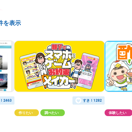
7件を表示
！
2463
すき！
1282
作りたい
調べたい
体験したい