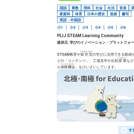
国語
算数
理科
社会
生活
音楽
家庭科
体育
日本の歴史
道徳
書写
英語・外国語
小1
小2
小3
小4
小5
小6
PLIJ STEAM Learning Community
提供元
学びのイノベーション・プラットフォ
たんきゅうがた
STEAM教育や
探究型
の学びに活用できる動画
じゅぎょう
どの「コンテンツ」、工場見学や出前
授業
など
たいけんきかい
ル
体験機会
」をけいさいしています。
す