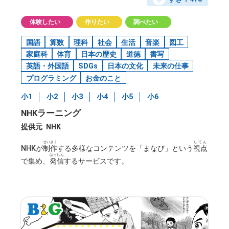
体験したい
作りたい
調べたい
国語
算数
理科
社会
生活
音楽
図工
家庭科
体育
日本の歴史
道徳
書写
英語・外国語
SDGs
日本の文化
未来の仕事
プログラミング
お金のこと
小1
小2
小3
小4
小5
小6
NHKラーニング
提供元
NHK
せいさく
してん
NHKが
制作
する多様なコンテンツを「まなび」という
視点
はっしん
で集め、
発信
するサービスです。