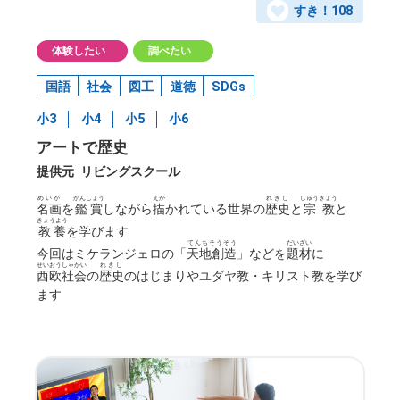
すき！
108
体験したい
調べたい
国語
社会
図工
道徳
SDGs
小3
小4
小5
小6
アートで歴史
提供元
リビングスクール
めいが
かんしょう
えが
れきし
しゅうきょう
名画
を
鑑賞
しながら
描
かれている世界の
歴史
と
宗教
と
きょうよう
教養
を学びます
てんちそうぞう
だいざい
今回はミケランジェロの「
天地創造
」などを
題材
に
せいおうしゃかい
れきし
西欧社会
の
歴史
のはじまりやユダヤ教・キリスト教を学び
ます