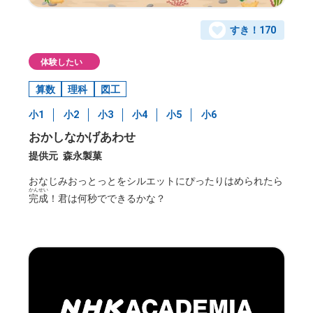
すき！
170
体験したい
算数
理科
図工
小1
小2
小3
小4
小5
小6
おかしなかげあわせ
提供元
森永製菓
おなじみおっとっとをシルエットにぴったりはめられたら
かんせい
完成
！君は何秒でできるかな？