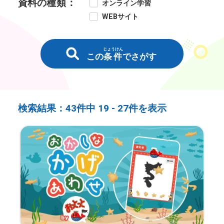
資料の
種類
：
オンライン学習
WEBサイト
じょうけん
この
条件
でさがす
検索結果：
43件中
19 -
27件を表示