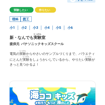
実験したい
作りたい
理科
図工
小1
小2
小3
小4
小5
小6
じっけん
新・なんでも
実験
室
提供元
パナソニックキッズスクール
じっけん
電気の
実験
からやさいのサンプルづくりまで、バラエティ
じっけん
じっけん
にとんだ
実験
をしょうかいしているから、やりたい
実験
が
きっと見つかるよ！