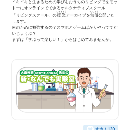
イキイキと生きるための学びをおうちのリビングでをモッ
トーにオンラインでできるオルタナティブスクール
じゅぎょう
むしょう
「リビングスクール」の
授業
アーカイブを
無償
公開いた
します。
何のために勉強するの？スマホとゲームばかりやっててだ
いじょうぶ？
まずは「学ぶって楽しい！」からはじめてみませんか。
すき！
130