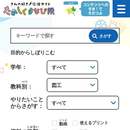
さがす
目的からしぼりこむ
学年：
べつ
教科
別
：
やりたいこと
からさがす：
どうが
使えるプリント
動画
しゅるい