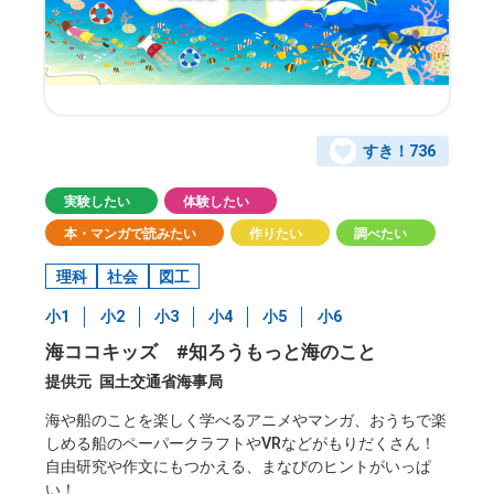
すき！
736
実験したい
体験したい
本・マンガで読みたい
作りたい
調べたい
理科
社会
図工
小1
小2
小3
小4
小5
小6
海ココキッズ #知ろうもっと海のこと
提供元
国土交通省海事局
海や船のことを楽しく学べるアニメやマンガ、おうちで楽
しめる船のペーパークラフトやVRなどがもりだくさん！
自由研究や作文にもつかえる、まなびのヒントがいっぱ
い！