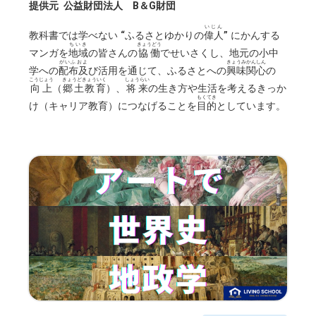
提供元
公益財団法人 B＆G財団
いじん
教科書では学べない “ふるさとゆかりの
偉人
” にかんする
ちいき
きょうどう
マンガを
地域
の皆さんの
協働
でせいさくし、地元の小中
がいふおよ
きょうみかんしん
学への
配布及
び活用を通じて、ふるさとへの
興味関心
の
こうじょう
きょうどきょういく
しょうらい
向上
（
郷土教育
）、
将来
の生き方や生活を考えるきっか
もくてき
け（キャリア教育）につなげることを
目的
としています。