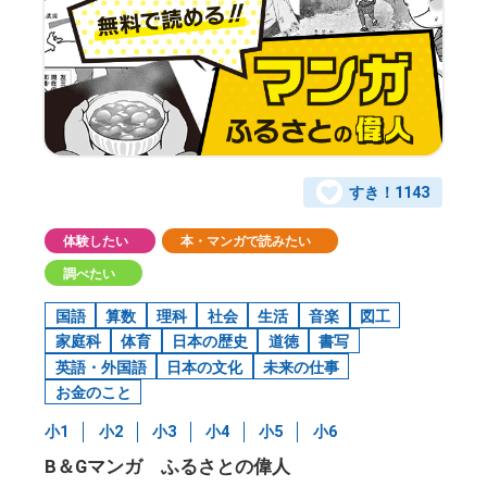
すき！
1143
体験したい
本・マンガで読みたい
調べたい
国語
算数
理科
社会
生活
音楽
図工
家庭科
体育
日本の歴史
道徳
書写
英語・外国語
日本の文化
未来の仕事
お金のこと
小1
小2
小3
小4
小5
小6
B＆Gマンガ ふるさとの偉人