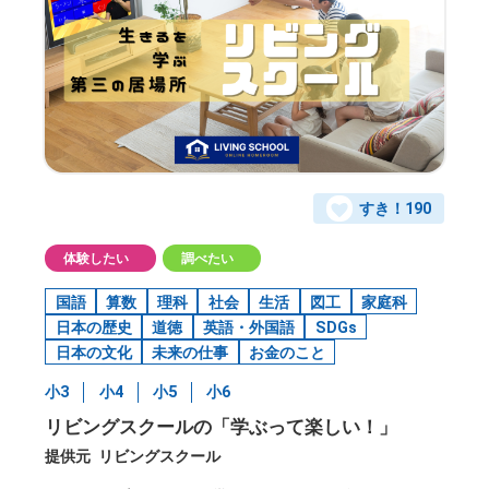
すき！
190
体験したい
調べたい
国語
算数
理科
社会
生活
図工
家庭科
日本の歴史
道徳
英語・外国語
SDGs
日本の文化
未来の仕事
お金のこと
小3
小4
小5
小6
リビングスクールの「学ぶって楽しい！」
提供元
リビングスクール