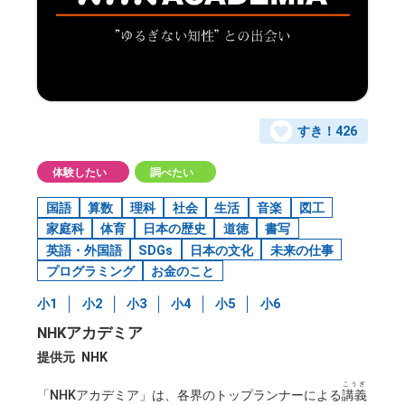
すき！
426
体験したい
調べたい
国語
算数
理科
社会
生活
音楽
図工
家庭科
体育
日本の歴史
道徳
書写
英語・外国語
SDGs
日本の文化
未来の仕事
プログラミング
お金のこと
小1
小2
小3
小4
小5
小6
NHKアカデミア
提供元
NHK
こうぎ
「NHKアカデミア」は、各界のトップランナーによる
講義