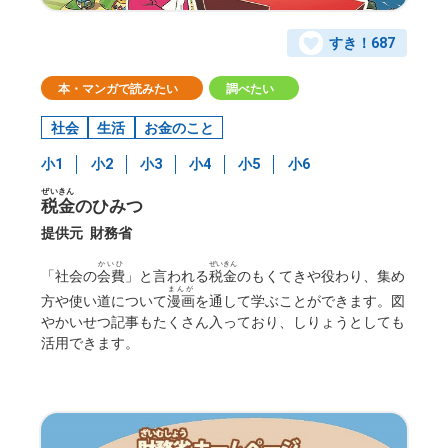
すき！
687
本・マンガで読みたい
調べたい
社会
生活
お金のこと
小1
小2
小3
小4
小5
小6
ぜいきん
税金
のひみつ
提供元
財務省
かいひ
ぜいきん
「社会の
会費
」と言われる
税金
のもくてきや役わり、集め
まんが
方や使い道について
漫画
を通して学ぶことができます。図
やかいせつ記事もたくさん入っており、しりょうとしても
活用できます。