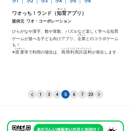
小1
小2
小3
小4
小5
小6
ちいく
ワオっち！ランド（
知育
アプリ）
提供元
ワオ・コーポレーション
ひらがなや漢字、数や算数、パズルなど楽しく学べる知育
きぎょう
ゲームが遊べる子ども向けアプリ。
企業
とのコラボゲーム
も！
じゅぎょう
しょうようりようきょだくりょう
※
授業
等で利用の場合は、
商用利用許諾料
が発生します
1
3
4
5
6
7
23