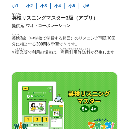
小1
小2
小3
小4
小5
小6
えいけん
英検
リスニングマスター3級（アプリ）
提供元
ワオ・コーポレーション
えいけん
英検
3級（中学校で学習する範囲）のリスニング問題10回
分に相当する300問を学習できます。
じゅぎょう
しょうようりようきょだくりょう
※
授業
等で利用の場合は、
商用利用許諾料
が発生します