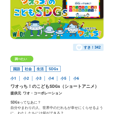
すき！
342
調べたい
国語
社会
生活
SDGs
小1
小2
小3
小4
小5
小6
ワオっち！のこどもSDGs（ショートアニメ）
提供元
ワオ・コーポレーション
SDGsってなあに？
自分やまわりの人、世界中のだれもが幸せにくらせるよう
に。わたしたちには何ができる？