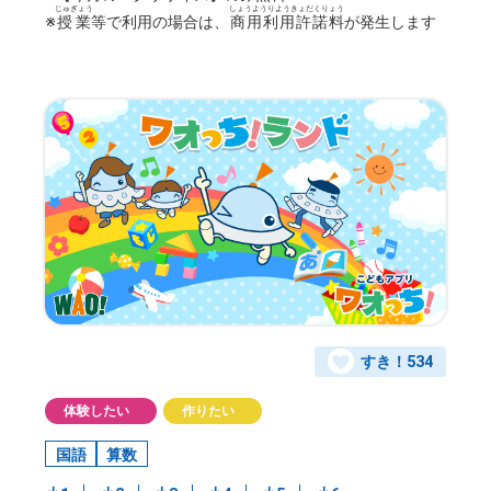
じゅぎょう
しょうようりようきょだくりょう
※
授業
等で利用の場合は、
商用利用許諾料
が発生します
すき！
534
体験したい
作りたい
国語
算数