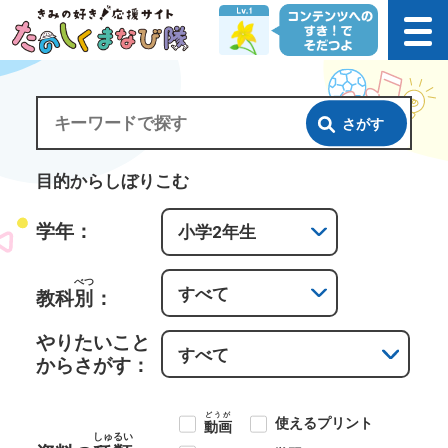
さがす
目的からしぼりこむ
学年：
べつ
教科
別
：
やりたいこと
からさがす：
どうが
使えるプリント
動画
しゅるい