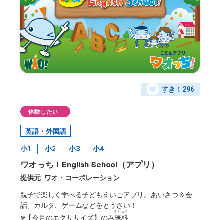
すき！
296
体験したい
英語・外国語
小1
小2
小3
小4
ワオっち！English School（アプリ）
提供元
ワオ・コーポレーション
親子で楽しく学べる子どもえいごアプリ。あいさつ＆会
話、カルタ、ゲームなどをとうさい！
むりょう
※【今月のエクササイズ】のみ
無料