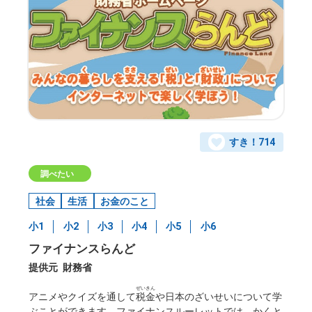
すき！
714
調べたい
社会
生活
お金のこと
小1
小2
小3
小4
小5
小6
ファイナンスらんど
提供元
財務省
ぜいきん
アニメやクイズを通して
税金
や日本のざいせいについて学
ぶことができます。ファイナンスルーレットでは、かくと