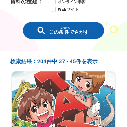
資料の
種類
：
オンライン学習
WEBサイト
じょうけん
この
条件
でさがす
検索結果：
204件中
37 -
45件を表示