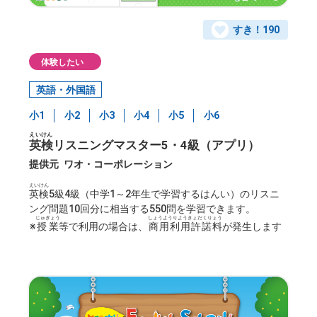
すき！
190
体験したい
英語・外国語
小1
小2
小3
小4
小5
小6
えいけん
英検
リスニングマスター5・4級（アプリ）
提供元
ワオ・コーポレーション
えいけん
英検
5級4級（中学1～2年生で学習するはんい）のリスニ
ング問題10回分に相当する550問を学習できます。
じゅぎょう
しょうようりようきょだくりょう
※
授業
等で利用の場合は、
商用利用許諾料
が発生します