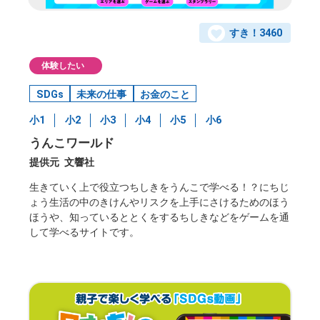
すき！
3460
体験したい
SDGs
未来の仕事
お金のこと
小1
小2
小3
小4
小5
小6
うんこワールド
提供元
文響社
⽣きていく上で役⽴つちしきをうんこで学べる！？にちじ
ょう⽣活の中のきけんやリスクを上⼿にさけるためのほう
ほうや、知っているととくをするちしきなどをゲームを通
して学べるサイトです。