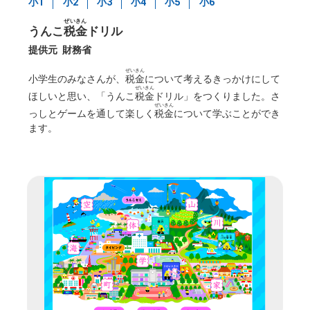
小1
小2
小3
小4
小5
小6
ぜいきん
うんこ
税金
ドリル
提供元
財務省
ぜいきん
小学生のみなさんが、
税金
について考えるきっかけにして
ぜいきん
ほしいと思い、「うんこ
税金
ドリル」をつくりました。さ
ぜいきん
っしとゲームを通して楽しく
税金
について学ぶことができ
ます。