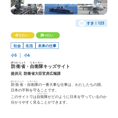
すき！
123
作りたい
調べたい
社会
生活
未来の仕事
小5
小6
ぼうえいしょう
じえいたい
防衛省
・
自衛隊
キッズサイト
提供元
防衛省大臣官房広報課
ぼうえいしょう
じえいたい
防衛省
・
自衛隊
の一番大事な仕事は、わたしたちの国、
日本の平和を守ることです。
じえいたい
このサイトでは
自衛隊
がどのように日本を守っているのか
分かりやすく見ることができます。