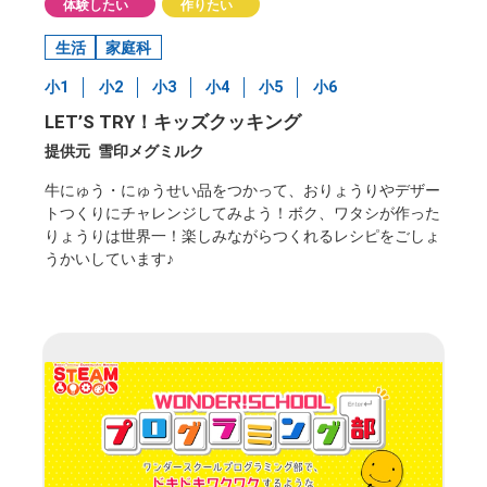
体験したい
作りたい
生活
家庭科
小1
小2
小3
小4
小5
小6
LET’S TRY！キッズクッキング
提供元
雪印メグミルク
牛にゅう・にゅうせい品をつかって、おりょうりやデザー
トつくりにチャレンジしてみよう！ボク、ワタシが作った
りょうりは世界一！楽しみながらつくれるレシピをごしょ
うかいしています♪