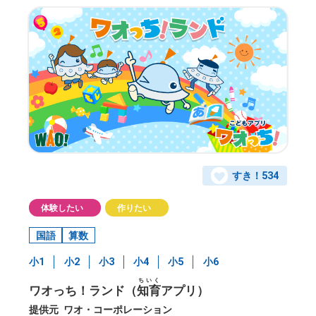
すき！
534
体験したい
作りたい
国語
算数
小1
小2
小3
小4
小5
小6
ちいく
ワオっち！ランド（
知育
アプリ）
提供元
ワオ・コーポレーション