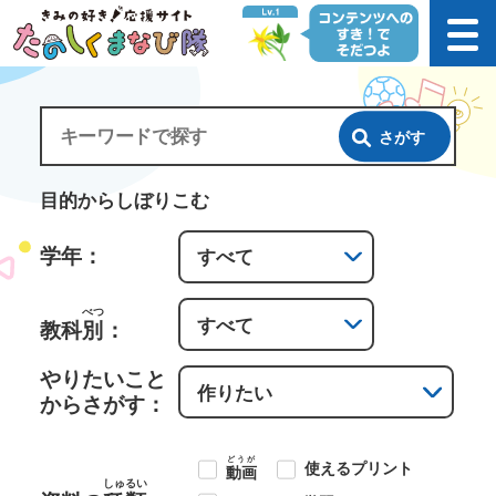
さがす
目的からしぼりこむ
学年：
べつ
教科
別
：
やりたいこと
からさがす：
どうが
使えるプリント
動画
しゅるい