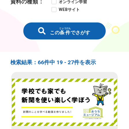
資料の
種類
：
オンライン学習
WEBサイト
じょうけん
この
条件
でさがす
検索結果：
66件中
19 -
27件を表示