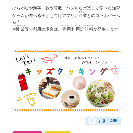
ひらがなや漢字、数や算数、パズルなど楽しく学べる知育
きぎょう
ゲームが遊べる子ども向けアプリ。
企業
とのコラボゲーム
も！
じゅぎょう
しょうようりようきょだくりょう
※
授業
等で利用の場合は、
商用利用許諾料
が発生します
すき！
485