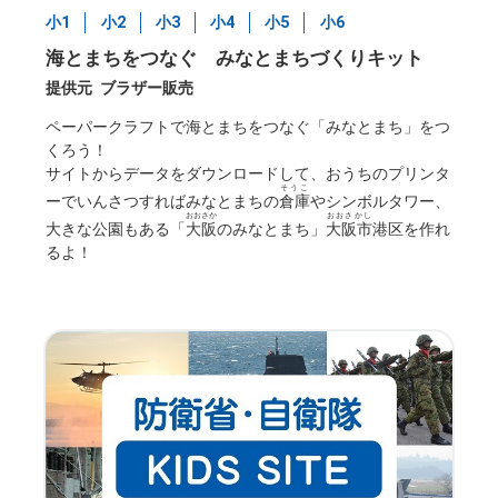
小1
小2
小3
小4
小5
小6
海とまちをつなぐ みなとまちづくりキット
提供元
ブラザー販売
ペーパークラフトで海とまちをつなぐ「みなとまち」をつ
くろう！
サイトからデータをダウンロードして、おうちのプリンタ
そうこ
ーでいんさつすればみなとまちの
倉庫
やシンボルタワー、
おおさか
おおさかし
大きな公園もある「
大阪
のみなとまち」
大阪市
港区を作れ
るよ！