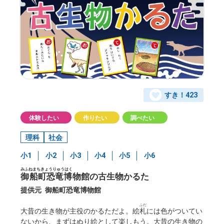
すき！
423
体験したい
作りたい
調べたい
理科
社会
小1
小2
小3
小4
小5
小6
みふねまちきょうりゅうはく
御船町恐竜博
物館の古生物かるた
提供元
御船町恐竜博物館
ふだ
大昔の生き物が主役のかるただよ。絵
札
には色がついてい
ないから、まずはぬり絵として楽しもう。大昔の生き物の