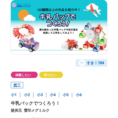
すき！
184
体験したい
作りたい
図工
小1
小2
小3
小4
小5
小6
牛乳パックでつくろう！
提供元
雪印メグミルク