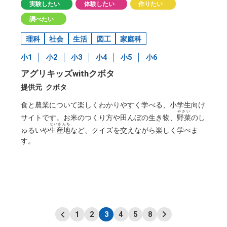
実験したい
体験したい
作りたい
調べたい
理科
社会
生活
図工
家庭科
小1
小2
小3
小4
小5
小6
アグリキッズwithクボタ
提供元
クボタ
食と農業について楽しくわかりやすく学べる、小学生向け
やさい
サイトです。お米のつくり方や田んぼの生き物、
野菜
のし
せいさんち
ゅるいや
生産地
など、クイズを交えながら楽しく学べま
す。
1
2
3
4
5
8