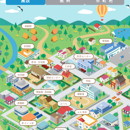
施設
教科
市町村
体験館
環境館
自然館
防災センター
歴
史・
文化館
工作室
科学館
福祉センター
KOUSAKU
学校
SHITSU
博物
館・
美術館
P
運動場
図書館
おうち
お仕事館
夢ボイス館
OSHIGOTO
OSHIGOTO
KAN
KAN