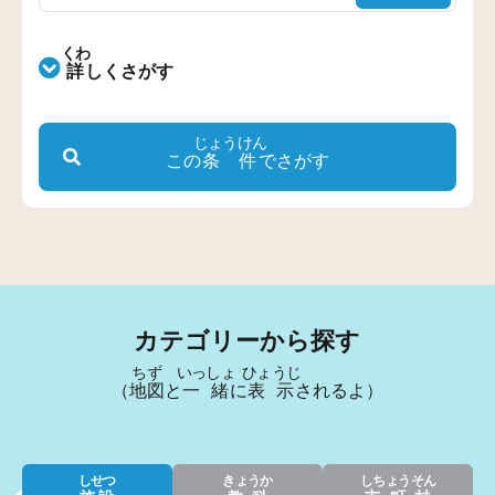
くわ
詳
しくさがす
きょうか
じょうけん
：
教科
この
条件
でさがす
がくねん
：
学年
しせつ
：
施設
カテゴリーから探す
ちず
いっしょ
ひょうじ
（
地図
と
一緒
に
表示
されるよ）
しせつ
きょうか
しちょうそん