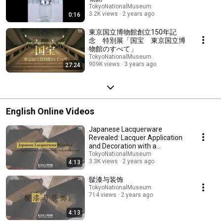
https://www.facebook.com/TokyoNationalMuseum Instagram
TokyoNationalMuseum
https://www.instagram.com/tnm_pr/ #東京国立博物館
3.2K views
2 years ago
0:16
東京国立博物館創立150年記
念 特別展「国宝 東京国立博
物館のすべて」
TokyoNationalMuseum
909K views
3 years ago
27:24
English Online Videos
Japanese Lacquerware
Revealed: Lacquer Application
and Decoration with a
Professional Artisan
TokyoNationalMuseum
3.3K views
2 years ago
4:13
髹漆与装饰
TokyoNationalMuseum
714 views
2 years ago
4:13