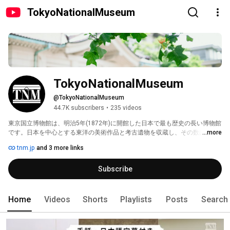
TokyoNationalMuseum
TokyoNationalMuseum
@TokyoNationalMuseum
44.7K subscribers
•
235 videos
東京国立博物館は、明治5年(1872年)に開館した日本で最も歴史の長い博物館
です。日本を中心とする東洋の美術作品と考古遺物を収蔵し、その数は12万
...more
件以上にも及びます。敷地内には、展示施設のほか、資料館、レストラン、
tnm.jp
and 3 more links
ミュージアムショップがあります。また、屋外展示や緑豊かな庭園があり、
季節ごとの彩りをお楽しみいただけます。 
Subscribe
Home
Videos
Shorts
Playlists
Posts
Search