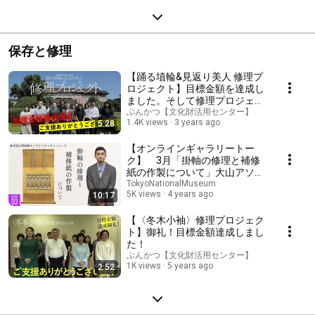
保存と修理
【踊る埴輪&見返り美人 修理プ
ロジェクト】目標金額を達成し
ました。そして修理プロジェク
トは続きます。
ぶんかつ【文化財活用センター】
1.4K views
3 years ago
5:28
【オンラインギャラリートー
ク】 3月「掛軸の修理と補修
紙の作製について」大山アソシ
エイトフェロー（保存修復室）
TokyoNationalMuseum
5K views
4 years ago
10:17
【〈冬木小袖〉修理プロジェク
ト】御礼！目標金額達成しまし
た！
ぶんかつ【文化財活用センター】
1K views
5 years ago
2:52