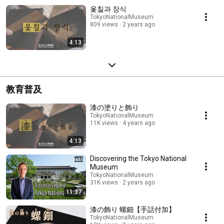
옻칠과 장식
TokyoNationalMuseum
809 views
2 years ago
4:13
教育普及
漆の塗りと飾り
TokyoNationalMuseum
11K views
4 years ago
4:13
Discovering the Tokyo National
Museum
TokyoNationalMuseum
31K views
2 years ago
11:37
漆の飾り 螺鈿【手話付加】
TokyoNationalMuseum