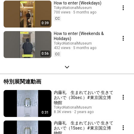
い、居心地の良いスペースを提供したい。そのような思いを込めた、
How to enter (Weekdays)
「博物館の #あそびば」の紹介映像です。 「とーはくふじ」「あそびば
TokyoNationalMuseum
みくじ」「はつゆめボールプール」をはじめ、150冊以上のお子様向けの
700 views
5 months ago
本をお読みいただける「リラックスエリア」や、1歳以下のお子様と一緒
CC
に安心して過ごせる「ベビーエリア」「ベビーケアルーム（授乳・おむ
0:39
つ替えスペース）」「水分補給スペース」「カームダウンスペース」を
設置しています。 製作：東京国立博物館（2026年1月） 映像制作：黒沼
How to enter (Weekends &
雄太 --- Play Space at the Tokyo National Museum Venue: Tokyo
Holidays)
National Museum, Japanese Gallery (Honkan), Room T5 Date: January 16,
TokyoNationalMuseum
2026 (Fri) - March 1, 2026 (Sun)
432 views
5 months ago
https://www.tnm.jp/modules/r_event/index.php?
0:56
controller=dtl&cid=5&id=11507&lang=en *Online reservations are
CC
required for visits to "Play Space" on weekends and holidays.
Reservations can be made at 20:00, 7 days in advance. Due to high
demand, reservations often reach full capacity shortly after they open. We
kindly encourage you to make your reservation as early as possible once
the booking window opens. The Tokyo National Museum is offering a
特別展関連動画
casual play area for families. We hope children, our future leaders, will
enjoy this space and leave with happy memories. We also want parents
and guardians to relax, knowing their children can play here without
内藤礼 生まれておいで 生きて
disturbing visitors in the galleries. At the heart of the space is a giant slide
おいで（30sec.）#東京国立博
shaped like Mount Fuji, surrounded by other lucky symbols from
物館
Japanese culture. Step into "Play Space" and discover a fun-filled
TokyoNationalMuseum
environment waiting to be explored. Produced by Tokyo National
8.3K views
2 years ago
0:31
Museum, January 2026. Directed by Yuta Kuronuma ■関連情報 東京国立
博物館YouTubeチャンネル
内藤礼 生まれておいで 生きて
https://www.youtube.com/user/TokyoNationalMuseum ウェブサイト
おいで（15sec.）#東京国立博
https://www.tnm.jp/ X https://x.com/TNM_PR Facebook
物館