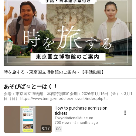
時を旅する～東京国立博物館のご案内～【手話動画】
あそびば☺とーはく！
会場：東京国立博物館 本館特別5室 会期：2026年1月16日（金）～3月1
日（日） https://www.tnm.jp/modules/r_event/index.php?
controller=dtl&cid=5&id=11507 ※土日祝日はオンライン日時指定予約が
How to purchase admission
必要です。1日7回、各回45分間の完全入替制です。 ※平日はご予約不要
ですが、混雑時は整理券による入場規制を行います。整理券の順番まで
tickets
お待ちいただく可能性がございますので、お時間に余裕をもってご来場
TokyoNationalMuseum
ください。 博物館で思い切り遊んで、未来を担う子どもたちに、『楽し
703 views
5 months ago
かった！』という気持ちを持ち帰っていただきたい。そして、お子様を
0:17
CC
連れてご来館くださった保護者の皆様にも、周りに気兼ねする必要がな