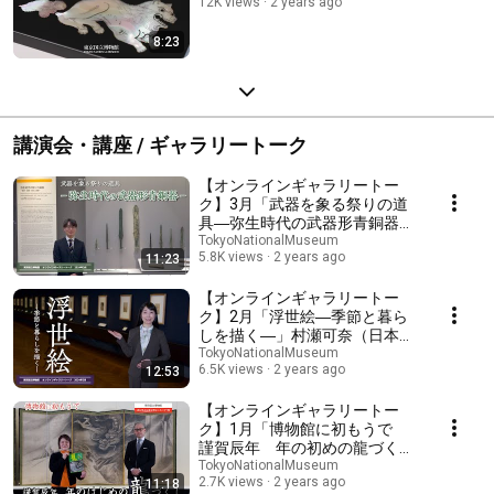
12K views
2 years ago
8:23
講演会・講座 / ギャラリートーク
【オンラインギャラリートー
ク】3月「武器を象る祭りの道
具―弥生時代の武器形青銅器
―」（日本考古）
TokyoNationalMuseum
5.8K views
2 years ago
11:23
【オンラインギャラリートー
ク】2月「浮世絵―季節と暮ら
しを描く―」村瀬可奈（日本絵
画）
TokyoNationalMuseum
6.5K views
2 years ago
12:53
【オンラインギャラリートー
ク】1月「博物館に初もうで
謹賀辰年 年の初めの龍づく
し」児島 大輔（日本・東洋彫
TokyoNationalMuseum
2.7K views
2 years ago
11:18
刻）、山本桃子（博物館教育）