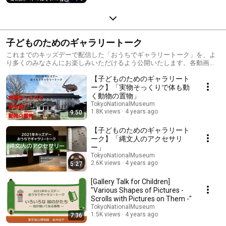
子どものためのギャラリートーク
これまでのキッズデーで配信した「おうちでギャラリートーク」を、よ
り多くのみなさんにお楽しみいただけるよう公開いたします。各動画
5~10分の短編で、動画ではトーハク研究員が作品のみかたやおもしろさ
【子どものためのギャラリート
をわかりやすく解説しています。膨大（ぼうだい）な収蔵品（しゅうぞ
うひん）を扱う研究員ならではの視点は、子どもはもちろん大人も楽し
ーク】「実物そっくりで体も動
める内容です。
く動物の置物」
TokyoNationalMuseum
1.8K views
4 years ago
9:50
【子どものためのギャラリート
ーク】「縄文人のアクセサリ
ー」
TokyoNationalMuseum
2.6K views
4 years ago
5:27
[Gallery Talk for Children]
"Various Shapes of Pictures -
Scrolls with Pictures on Them -"
TokyoNationalMuseum
1.5K views
4 years ago
7:36