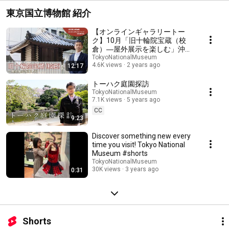
東京国立博物館 紹介
【オンラインギャラリートー
ク】10月「旧十輪院宝蔵（校
倉）―屋外展示を楽しむ」沖松
健次郎（日本絵画）
TokyoNationalMuseum
4.6K views
2 years ago
12:17
トーハク庭園探訪
TokyoNationalMuseum
7.1K views
5 years ago
CC
9:23
Discover something new every
time you visit! Tokyo National
Museum #shorts
TokyoNationalMuseum
30K views
3 years ago
0:31
Shorts