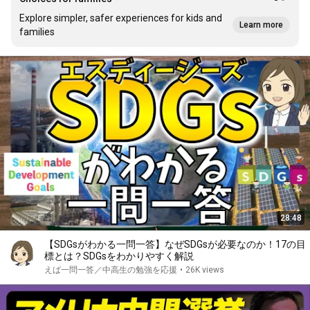
Explore simpler, safer experiences for kids and
Learn more
families
28:48
【SDGsがわかる一問一答】なぜSDGsが必要なのか！17の目
標とは？SDGsをわかりやすく解説
えば一問一答／中高生の勉強を応援
•
26K views