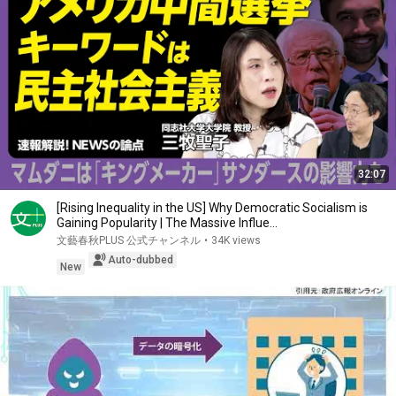
32:07
[Rising Inequality in the US] Why Democratic Socialism is
Gaining Popularity | The Massive Influe...
文藝春秋PLUS 公式チャンネル
•
34K views
Auto-dubbed
New