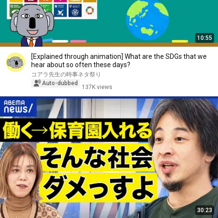
10:55
[Explained through animation] What are the SDGs that we
hear about so often these days?
コアラ先生の時事ネタ祭り
Auto-dubbed
137K views
30:23