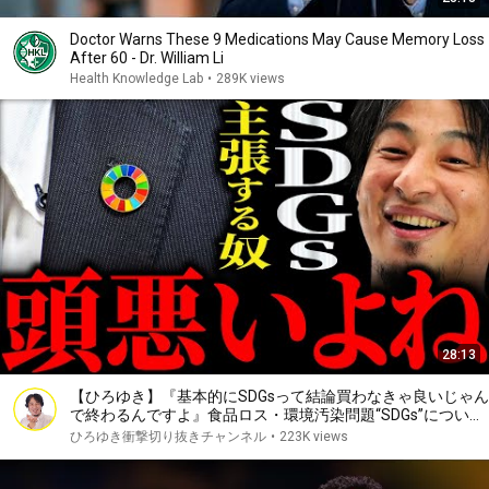
Doctor Warns These 9 Medications May Cause Memory Loss
After 60 - Dr. William Li
Health Knowledge Lab
•
289K views
28:13
【ひろゆき】『基本的にSDGsって結論買わなきゃ良いじゃん
で終わるんですよ』食品ロス・環境汚染問題“SDGs”について
正直言います【切り抜き 2ちゃんねる 論破 きりぬき 目標 取
ひろゆき衝撃切り抜きチャンネル
•
223K views
り組み 解決策】