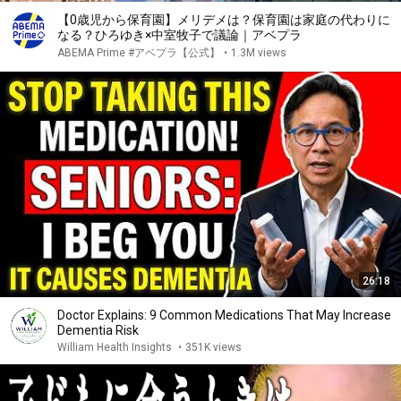
【0歳児から保育園】メリデメは？保育園は家庭の代わりに
なる？ひろゆき×中室牧子で議論｜アベプラ
ABEMA Prime #アベプラ【公式】
•
1.3M views
26:18
Doctor Explains: 9 Common Medications That May Increase
Dementia Risk
William Health Insights
•
351K views