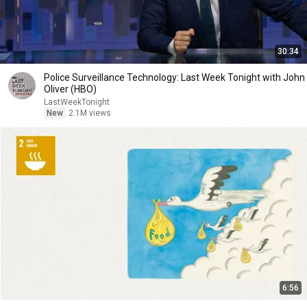
30:34
Police Surveillance Technology: Last Week Tonight with John
Oliver (HBO)
LastWeekTonight
New
2.1M views
6:56