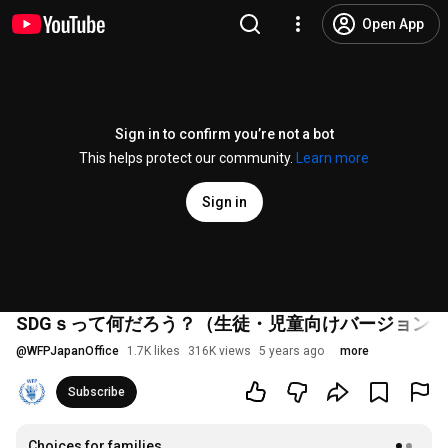
Open App
Sign in to confirm you’re not a bot
This helps protect our community.
Learn more
Sign in
SDGｓって何だろう？（生徒・児童向けバージョン）
@
WFPJapanOffice
1.7K likes
316K views
5 years ago
more
Subscribe
Choices for families