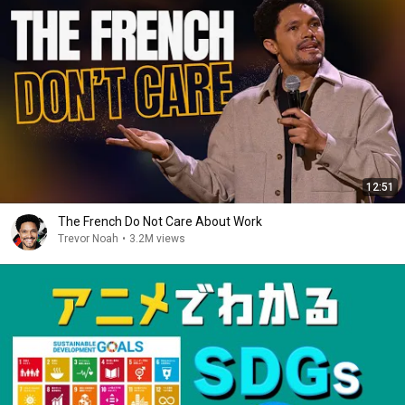
12:51
The French Do Not Care About Work
Trevor Noah
•
3.2M views