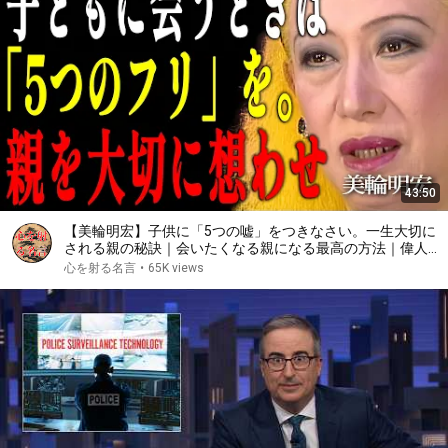
43:50
【美輪明宏】子供に「5つの嘘」をつきなさい。一生大切に
される親の秘訣｜会いたくなる親になる最高の方法｜偉人｜
名言｜言葉の力｜人生哲学｜
心を射る名言
•
65K views