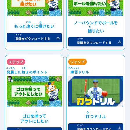
ノーバウンドでボールを
もっと
遠
くに
投
げたい
捕
りたい
動画
をダウンロードする
動画
をダウンロードする
ステップ
ジャンプ
発展
した
動
きのポイント
練習
ドリル
ゴロを
捕
って
打
つドリル
アウトにしたい
動画
をダウンロードする