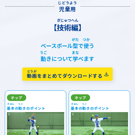
児童用
【技術編】
ベースボール
型
で
使
う
動
きについて
学
べます
動画
をまとめてダウンロードする
ホップ
ホップ
基本
の
動
きのポイント
基本
の
動
きのポイント