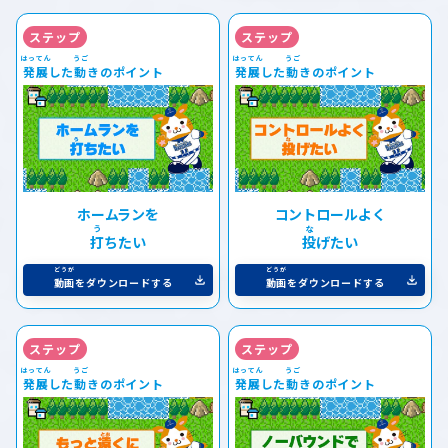
ステップ
ステップ
発展
した
動
きのポイント
発展
した
動
きのポイント
ホームランを
コントロールよく
打
ちたい
投
げたい
動画
をダウンロードする
動画
をダウンロードする
ステップ
ステップ
発展
した
動
きのポイント
発展
した
動
きのポイント