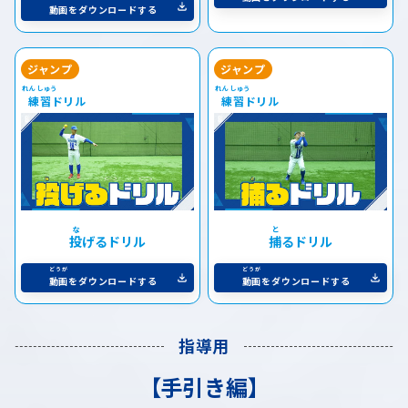
動画
をダウンロードする
ジャンプ
ジャンプ
練習
ドリル
練習
ドリル
投
げるドリル
捕
るドリル
動画
をダウンロードする
動画
をダウンロードする
指導用
【手引き編】