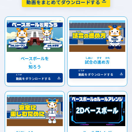
動画
をまとめてダウンロードする
ベースボールを
試合
の
進
め
方
知
ろう
動画
をダウンロードする
動画
をダウンロードする