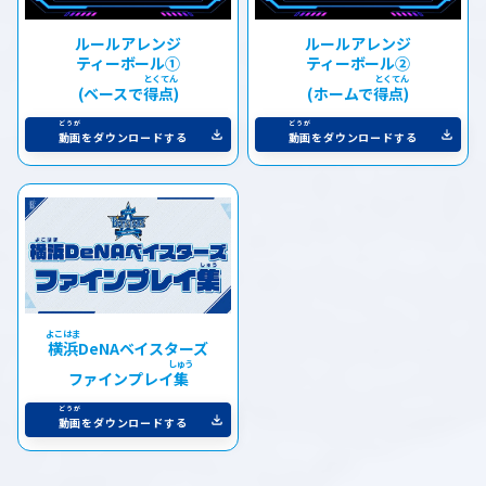
ルールアレンジ
ルールアレンジ
ティーボール①
ティーボール②
(ベースで
得点)
(ホームで
得点)
動画
をダウンロードする
動画
をダウンロードする
横浜
DeNAベイスターズ
ファインプレイ
集
動画
をダウンロードする