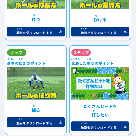
打
つ
投
げる
動画
をダウンロードする
動画
をダウンロードする
ホップ
ステップ
基本
の
動
きのポイント
発展
した
動
きのポイント
たくさんヒットを
捕
る
打
ちたい
動画
をダウンロードする
動画
をダウンロードする